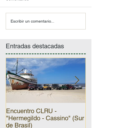
Escribir un comentario...
Entradas destacadas
Encuentro CLRU -
Encuentro CLR
"Hermegildo - Cassino" (Sur
el Calabrés" (C
de Brasil)