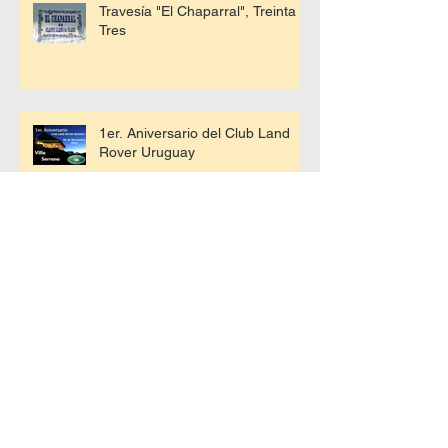
Travesía "El Chaparral", Treinta y
Tres
1er. Aniversario del Club Land
Rover Uruguay
SINOPEC - Acuerdo de
beneficios para socios del CLRU
JAGUAR-LAND ROVER -
Acuerdo de beneficios para
socios del CLRU